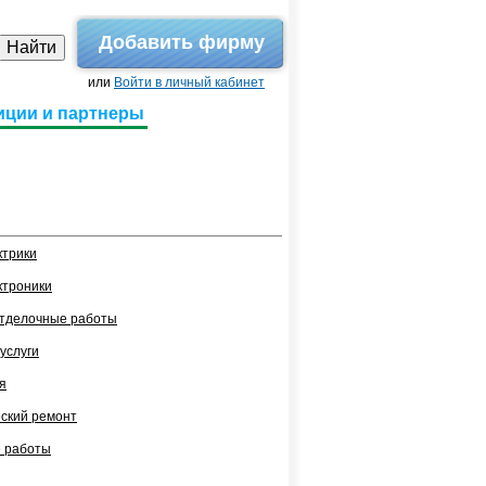
Добавить фирму
или
Войти в личный кабинет
иции и партнеры
ктрики
ктроники
тделочные работы
услуги
я
ский ремонт
 работы