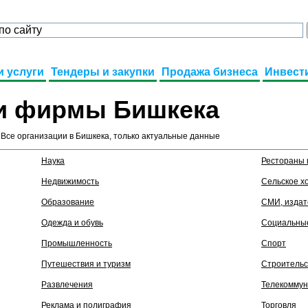
и услуги
Тендеры и закупки
Продажа бизнеса
Инвест
 и фирмы Бишкека
 Все организации в Бишкека, только актуальные данные
Наука
Рестораны 
Недвижимость
Сельское х
Образование
СМИ, издат
Одежда и обувь
Социальные
Промышленность
Спорт
Путешествия и туризм
Строительс
Развлечения
Телекоммун
Реклама и полиграфия
Торговля