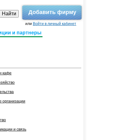
Добавить фирму
или
Войти в личный кабинет
иции и партнеры
и кафе
озяйство
ельства
 организации
тво
икации и связь